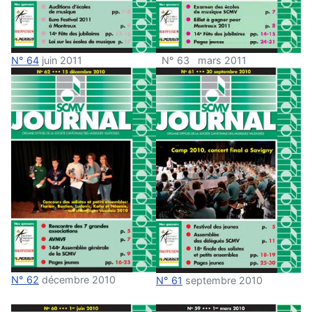
N° 64
juin 2011
N° 63 mars 2011
N° 62
décembre 2010
N° 61
septembre 2010