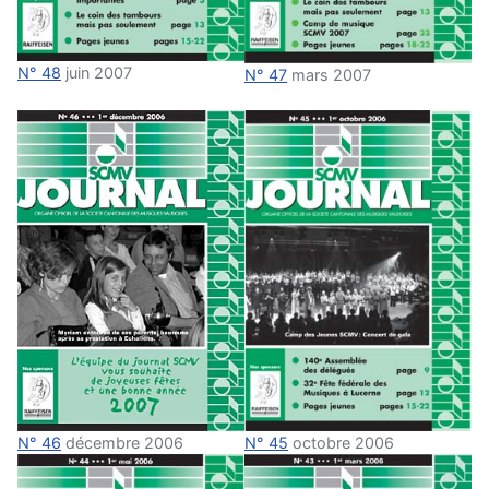
N° 48
juin 2007
N° 47
mars 2007
N° 45
octobre 2006
N° 46
décembre 2006