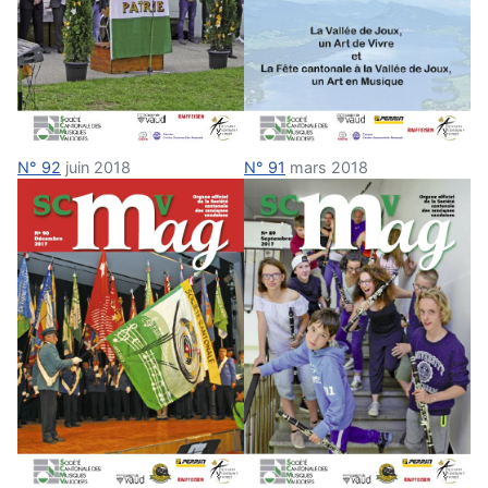
N° 91
mars 2018
N° 92
juin 2018