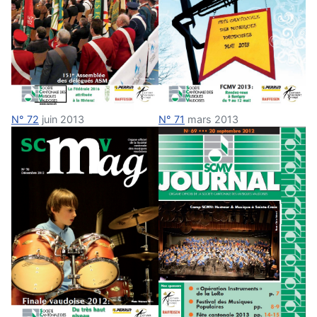
N° 72
juin 2013
N° 71
mars 2013