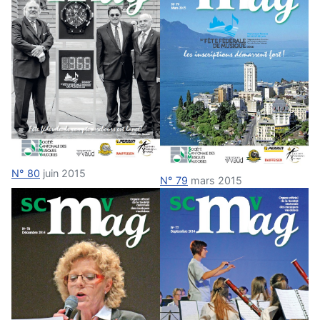
N° 80
juin 2015
N° 79
mars 2015