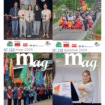
N° 120
hiver 2025
N° 119
automne 2025