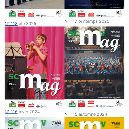
N° 117
printemps 2025
N° 118
été 2025
N° 116
hiver 2024
N° 115
automne 2024