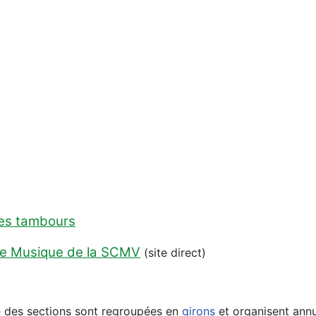
es tambours
de Musique de la SCMV
(site direct)
é des sections sont regroupées en
girons
et organisent annu