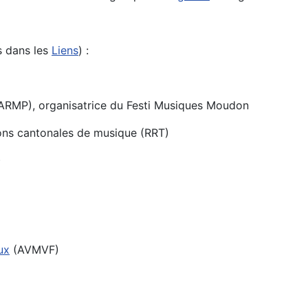
s dans les
Liens
) :
(ARMP), organisatrice du Festi Musiques Moudon
ions cantonales de musique (RRT)
)
ux
(AVMVF)