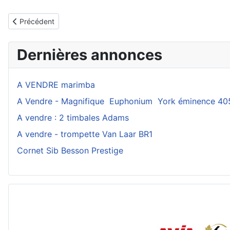
Article précédent : Outils pour le recherche d'un directeur
Précédent
Dernières annonces
A VENDRE marimba
A Vendre - Magnifique Euphonium York éminence 40
A vendre : 2 timbales Adams
A vendre - trompette Van Laar BR1
Cornet Sib Besson Prestige