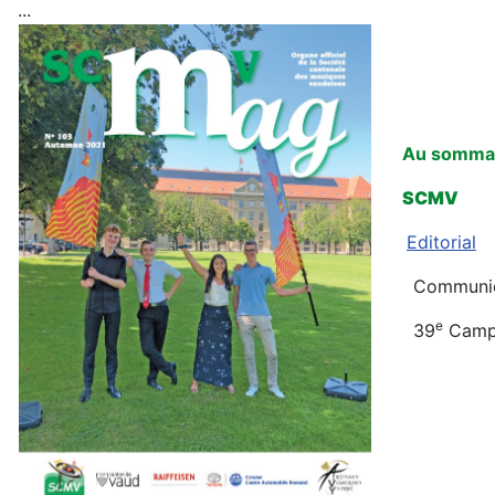
...
Au sommai
SCMV
Editorial
Communica
e
39
Camp