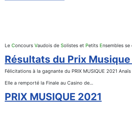
Le
C
oncours
V
audois de
S
olistes et
P
etits
E
nsembles se 
Résultats du Prix Musique
Félicitations à la gagnante du PRIX MUSIQUE 2021 Anaïs
Elle a remporté la Finale au Casino de
...
PRIX MUSIQUE 2021