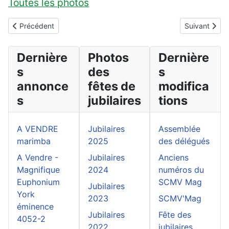
Toutes les photos
Article précédent : Jubilaires 2021
Article suivan
Précédent
Suivant
Dernière
Photos
Dernière
s
des
s
annonce
fêtes de
modifica
s
jubilaires
tions
A VENDRE
Jubilaires
Assemblée
marimba
2025
des délégués
A Vendre -
Jubilaires
Anciens
Magnifique
2024
numéros du
Euphonium
SCMV Mag
Jubilaires
York
2023
SCMV'Mag
éminence
Jubilaires
Fête des
4052-2
2022
jubilaires