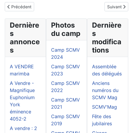
Article précédent : Camp SCMV 2014
Article suiv
Précédent
Suivant
Dernière
Photos
Dernière
s
du camp
s
annonce
modifica
s
tions
Camp SCMV
2024
A VENDRE
Camp SCMV
Assemblée
marimba
2023
des délégués
A Vendre -
Camp SCMV
Anciens
Magnifique
2022
numéros du
Euphonium
SCMV Mag
Camp SCMV
York
2021
SCMV'Mag
éminence
Camp SCMV
Fête des
4052-2
2019
jubilaires
A vendre : 2