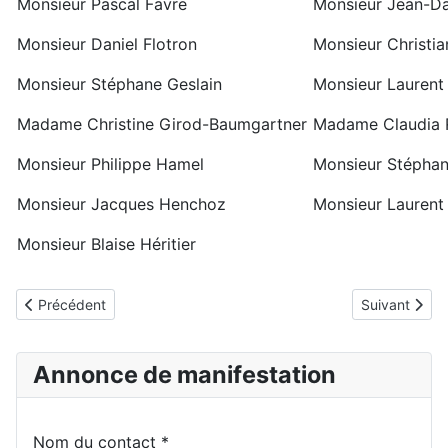
Monsieur Pascal Favre
Monsieur Jean-Da
Monsieur Daniel Flotron
Monsieur Christi
Monsieur Stéphane Geslain
Monsieur Laurent
Madame Christine Girod-Baumgartner
Madame Claudia 
Monsieur Philippe Hamel
Monsieur Stéphan
Monsieur Jacques Henchoz
Monsieur Laurent 
Monsieur Blaise Héritier
Article précédent : Documents
Article suivan
Précédent
Suivant
Annonce de manifestation
Nom du contact
*