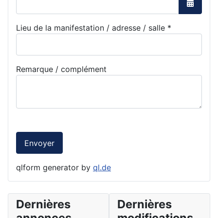
Ouvrir l
Lieu de la manifestation / adresse / salle
*
Remarque / complément
Envoyer
qlform generator by
ql.de
Dernières
Dernières
annonces
modifications