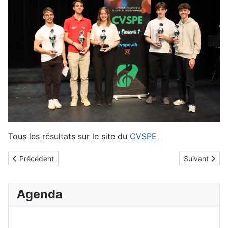
Tous les résultats sur le site du
CVSPE
Article précédent : Fête des jubilaires 2025
Article suiva
Précédent
Suivant
Agenda