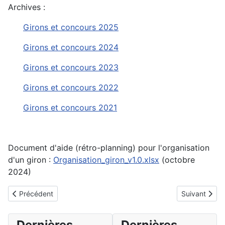
Archives :
Girons et concours 2025
Girons et concours 2024
Girons et concours 2023
Girons et concours 2022
Girons et concours 2021
Document d'aide (rétro-planning) pour l'organisation
d'un giron :
Organisation_giron_v1.0.xlsx
(octobre
2024)
Article précédent : Editorial du N° 120
Article suiv
Précédent
Suivant
Dernières
Dernières