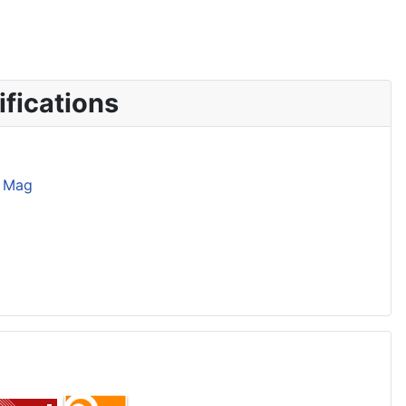
fications
 Mag