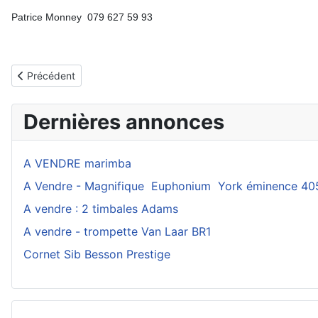
Patrice Monney 079 627 59 93
Article précédent : A Vendre - Magnifique Euphonium York émi
Précédent
Dernières annonces
A VENDRE marimba
A Vendre - Magnifique Euphonium York éminence 40
A vendre : 2 timbales Adams
A vendre - trompette Van Laar BR1
Cornet Sib Besson Prestige