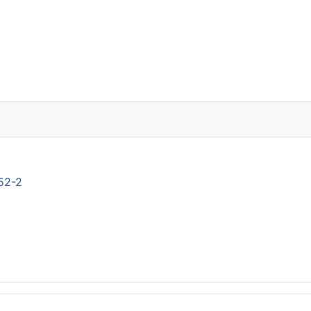
nence 4052-2
52-2