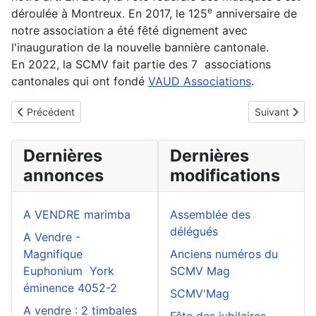
e
déroulée à Montreux. En 2017, le 125
anniversaire de
notre association a été fêté dignement avec
l'inauguration de la nouvelle bannière cantonale.
En 2022, la SCMV fait partie des 7 associations
cantonales qui ont fondé
VAUD Associations
.
Article précédent : Logiciel des membres/SUISA - Hitobito
Article suiva
Précédent
Suivant
Dernières
Dernières
annonces
modifications
A VENDRE marimba
Assemblée des
délégués
A Vendre -
Magnifique
Anciens numéros du
Euphonium York
SCMV Mag
éminence 4052-2
SCMV'Mag
A vendre : 2 timbales