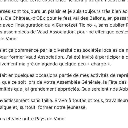
rses sont toujours un plaisir et je suis toujours très bien a
s. De Château-d’OEx pour le festival des Ballons, en passant
avec l’inauguration du « Carnotzet Ticino », sans oublier P
es assemblées de Vaud Association, pour ne citer que ces év
de Vaud.
et ça commence par la diversité des sociétés locales de no
our former Vaud Association. J’ai été invité à participer à
itivement malgré un agenda quelque peu « chargé ».
it en quelques occasions partie de mes activités de repré
r, que ce soit lors de votre Assemblée Générale, la Fête de
mitiés que j’ai grandement appréciés. Que seraient nos Abb
vestissement sans faille. Bravo à toutes et tous, travailleu
sique et, surtout, former notre jeunesse.
es et vive notre Pays de Vaud.