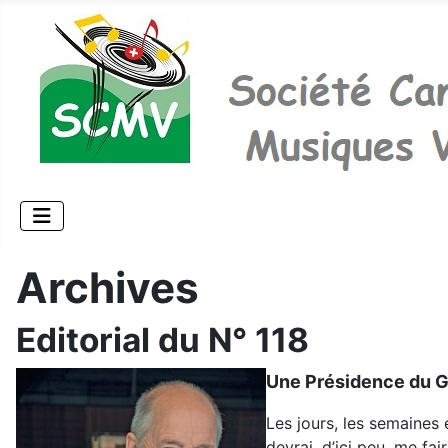
Archives
Editorial du N° 118
Une Présidence du G
Les jours, les semaines 
devrai, d’ici peu, me fa