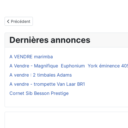
Article précédent : Editorial du N° 117
Précédent
Dernières annonces
A VENDRE marimba
A Vendre - Magnifique Euphonium York éminence 40
A vendre : 2 timbales Adams
A vendre - trompette Van Laar BR1
Cornet Sib Besson Prestige