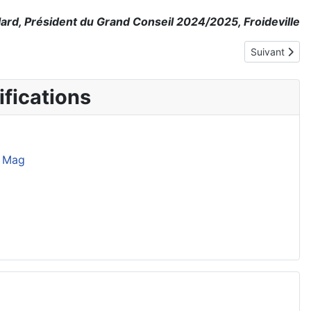
lard, Président du Grand Conseil 2024/2025, Froideville
Article suivan
Suivant
fications
 Mag