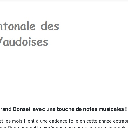
rand Conseil avec une touche de notes musicales !
et les mois filent à une cadence folle en cette année extra
ire à l’idée que cette expérience ne sera plus qu’un souvenir,