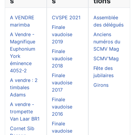
s
s
tions
A VENDRE
CVSPE 2021
Assemblée
marimba
des délégués
Finale
A Vendre -
vaudoise
Anciens
Magnifique
2019
numéros du
Euphonium
SCMV Mag
Finale
York
vaudoise
SCMV'Mag
éminence
2018
Fête des
4052-2
Finale
jubilaires
A vendre : 2
vaudoise
Girons
timbales
2017
Adams
Finale
A vendre -
vaudoise
trompette
2016
Van Laar BR1
Finale
Cornet Sib
vaudoise