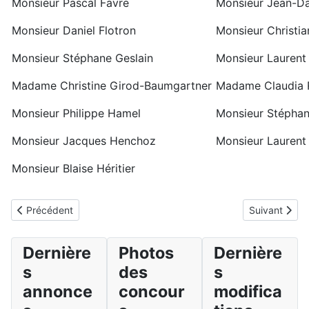
Monsieur Pascal Favre
Monsieur Jean-Da
Monsieur Daniel Flotron
Monsieur Christi
Monsieur Stéphane Geslain
Monsieur Laurent
Madame Christine Girod-Baumgartner
Madame Claudia 
Monsieur Philippe Hamel
Monsieur Stéphan
Monsieur Jacques Henchoz
Monsieur Laurent 
Monsieur Blaise Héritier
Article précédent : Documents
Article suivan
Précédent
Suivant
Dernière
Photos
Dernière
s
des
s
annonce
concour
modifica