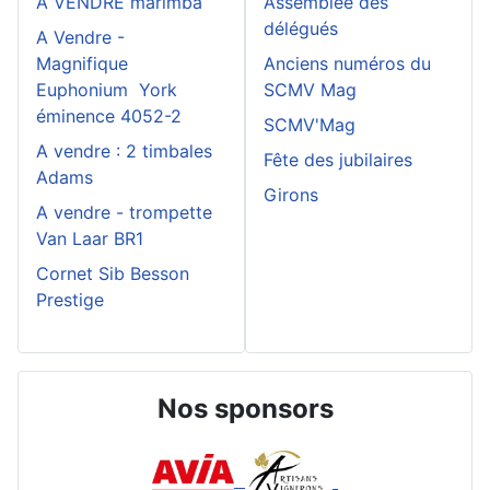
A VENDRE marimba
Assemblée des
délégués
A Vendre -
Magnifique
Anciens numéros du
Euphonium York
SCMV Mag
éminence 4052-2
SCMV'Mag
A vendre : 2 timbales
Fête des jubilaires
Adams
Girons
A vendre - trompette
Van Laar BR1
Cornet Sib Besson
Prestige
Nos sponsors