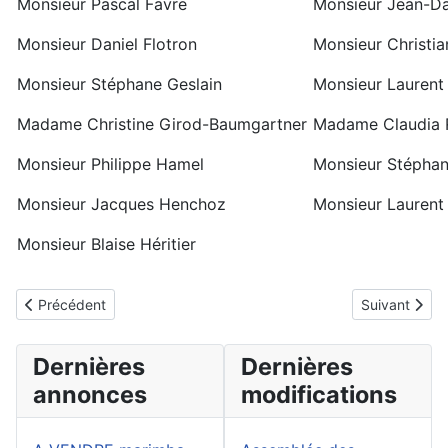
Monsieur Pascal Favre
Monsieur Jean-Da
Monsieur Daniel Flotron
Monsieur Christi
Monsieur Stéphane Geslain
Monsieur Laurent
Madame Christine Girod-Baumgartner
Madame Claudia 
Monsieur Philippe Hamel
Monsieur Stéphan
Monsieur Jacques Henchoz
Monsieur Laurent 
Monsieur Blaise Héritier
Article précédent : Documents
Article suivan
Précédent
Suivant
Dernières
Dernières
annonces
modifications